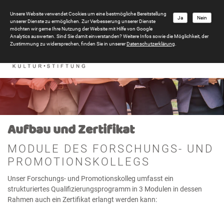
Unsere Website verwendet Cookies um eine bestmögliche Bereitstellung
Ja
Nein
unserer Dienste zu ermöglichen. Zur Verbesserung unserer Dienste
möchten wir gerne Ihre Nutzung der Website mit Hilfe von Google
Analytics auswerten. Sind Sie damit einverstanden? Weitere Infos sowie die Möglichkeit, der
Zustimmung zu widersprechen, finden Sie in unserer
Datenschutzerklärung
.
Aufbau und Zertifikat
MODULE DES FORSCHUNGS- UND
PROMOTIONSKOLLEGS
Unser Forschungs- und Promotionskolleg umfasst ein
strukturiertes Qualifizierungsprogramm in 3 Modulen in dessen
Rahmen auch ein Zertifikat erlangt werden kann: