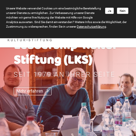
Unsere Website verwendet Cookies um eine bestmögliche Bereitstellung
Ja
Nein
unserer Dienste zu ermöglichen. Zur Verbesserung unserer Dienste
möchten wir gerne Ihre Nutzung der Website mit Hilfe von Google
Analytics auswerten. Sind Sie damit einverstanden? Weitere Infos sowie die Möglichkeit, der
Zustimmung zu widersprechen, finden Sie in unserer
Datenschutzerklärung
.
Leadership-Kultur-
Stiftung (LKS)
SEIT 1979 AN IHRER SEITE
Mehr erfahren