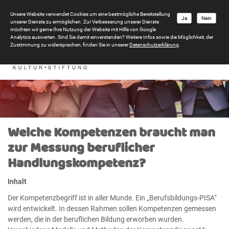
Unsere Website verwendet Cookies um eine bestmögliche Bereitstellung
Ja
Nein
unserer Dienste zu ermöglichen. Zur Verbesserung unserer Dienste
möchten wir gerne Ihre Nutzung der Website mit Hilfe von Google
Analytics auswerten. Sind Sie damit einverstanden? Weitere Infos sowie die Möglichkeit, der
Zustimmung zu widersprechen, finden Sie in unserer
Datenschutzerklärung
.
Welche Kompetenzen braucht man
zur Messung beruflicher
Handlungskompetenz?
Inhalt
Der Kompetenzbegriff ist in aller Munde. Ein „Berufsbildungs-PISA“
wird entwickelt. In dessen Rahmen sollen Kompetenzen gemessen
werden, die in der beruflichen Bildung erworben wurden.