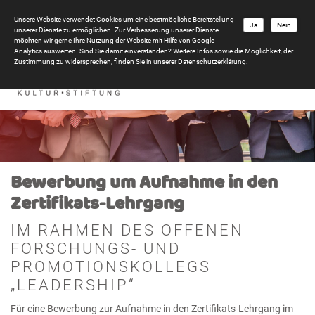
Unsere Website verwendet Cookies um eine bestmögliche Bereitstellung
Ja
Nein
unserer Dienste zu ermöglichen. Zur Verbesserung unserer Dienste
möchten wir gerne Ihre Nutzung der Website mit Hilfe von Google
Analytics auswerten. Sind Sie damit einverstanden? Weitere Infos sowie die Möglichkeit, der
Zustimmung zu widersprechen, finden Sie in unserer
Datenschutzerklärung
.
Bewerbung um Aufnahme in den
Zertifikats-Lehrgang
IM RAHMEN DES OFFENEN
FORSCHUNGS- UND
PROMOTIONSKOLLEGS
„LEADERSHIP“
Für eine Bewerbung zur Aufnahme in den Zertifikats-Lehrgang im