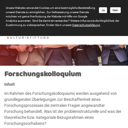
Unsere Website verwendet Cookies um eine bestmögliche Bereitstellung
Ja
Nein
unserer Dienste zu ermöglichen. Zur Verbesserung unserer Dienste
möchten wir gerne Ihre Nutzung der Website mit Hilfe von Google
Analytics auswerten. Sind Sie damit einverstanden? Weitere Infos sowie die Möglichkeit, der
Zustimmung zu widersprechen, finden Sie in unserer
Datenschutzerklärung
.
Forschungskolloquium
Inhalt
im Rahmen des Forschungskolloquiums werden ausgehend von
grundlegenden Überlegungen zur Beschaffenheit eines
Forschungsprozesses die zentralen Fragen angewandter
Forschung behandelt. Was ist der problemstrukturelle und was der
theoretische bzw. kategoriale Bezugsrahmen eines
Forschungsvorhabens?