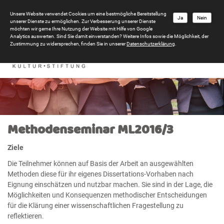
Unsere Website verwendet Cookies um eine bestmögliche Bereitstellung
Ja
Nein
unserer Dienste zu ermöglichen. Zur Verbesserung unserer Dienste
möchten wir gerne Ihre Nutzung der Website mit Hilfe von Google
Analytics auswerten. Sind Sie damit einverstanden? Weitere Infos sowie die Möglichkeit, der
Zustimmung zu widersprechen, finden Sie in unserer
Datenschutzerklärung
.
Methodenseminar ML2016/3
Ziele
Die Teilnehmer können auf Basis der Arbeit an ausgewählten
Methoden diese für ihr eigenes Dissertations-Vorhaben nach
Eignung einschätzen und nutzbar machen. Sie sind in der Lage, die
Möglichkeiten und Konsequenzen methodischer Entscheidungen
für die Klärung einer wissenschaftlichen Fragestellung zu
reflektieren.