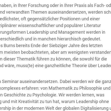
aben, in Ihrer Forschung oder in Ihrer Praxis als Fach- o
und verwandten Themen auseinandersetzen, werden sch
lichster, oft gegensätzlicher Positionen und einer
iplinärer wissenschaftlicher und populärer Literatur
Führungsformen Leadership und Management werden in
rschiedlich und in manchen hierarchisch gedeutet.
 Burns bereits Ende der Siebziger Jahre des letzten
er am meisten beobachteten, aber am wenigsten verstande
 dieser Thematik führen zu können, die sowohl für die
rnd wäre, muss(te) eine ganzheitliche Theorie über Leade
im Seminar auseinandersetzen. Dabei werden wir die gan
komplexes erfahren: von Mathematik zu Philosophie und 
on Geschichte zu Psychologie. Wir werden lernen, was
und mit Kreativität zu tun hat, warum Leadership ohne
p in der modernen Welt der globalen Digitalisierung 