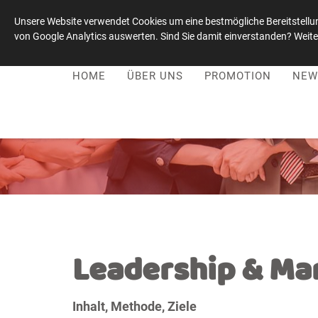
Unsere Website verwendet Cookies um eine bestmögliche Bereitstellun
von Google Analytics auswerten. Sind Sie damit einverstanden? Weiter
Leadership-Kultur-Stiftung
|
+49 1515 / 0059021
HOME
ÜBER UNS
PROMOTION
NEW
Leadership & M
Inhalt, Methode, Ziele