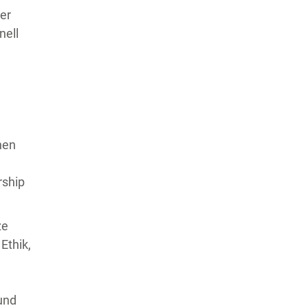
der
nell
nen
rship
ze
Ethik,
und