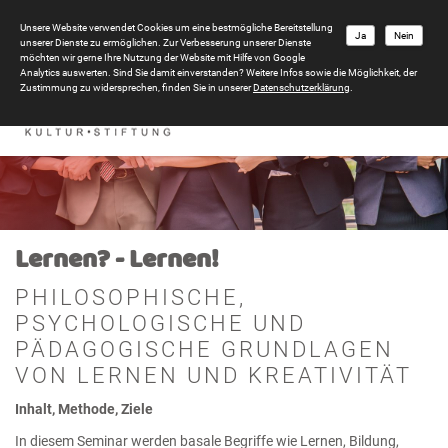
Unsere Website verwendet Cookies um eine bestmögliche Bereitstellung
Ja
Nein
unserer Dienste zu ermöglichen. Zur Verbesserung unserer Dienste
möchten wir gerne Ihre Nutzung der Website mit Hilfe von Google
Analytics auswerten. Sind Sie damit einverstanden? Weitere Infos sowie die Möglichkeit, der
Zustimmung zu widersprechen, finden Sie in unserer
Datenschutzerklärung
.
Lernen? - Lernen!
PHILOSOPHISCHE,
PSYCHOLOGISCHE UND
PÄDAGOGISCHE GRUNDLAGEN
VON LERNEN UND KREATIVITÄT
Inhalt, Methode, Ziele
In diesem Seminar werden basale Begriffe wie Lernen, Bildung,