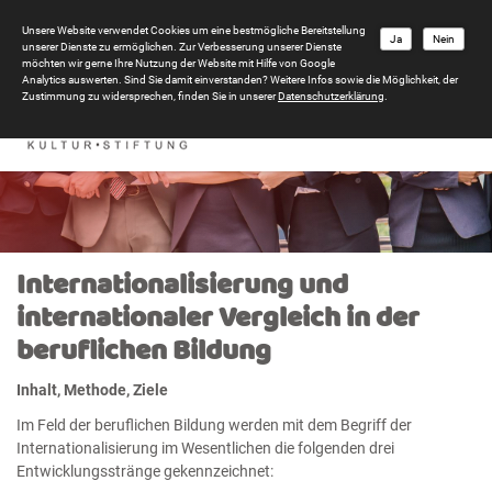
Unsere Website verwendet Cookies um eine bestmögliche Bereitstellung
Ja
Nein
unserer Dienste zu ermöglichen. Zur Verbesserung unserer Dienste
möchten wir gerne Ihre Nutzung der Website mit Hilfe von Google
Analytics auswerten. Sind Sie damit einverstanden? Weitere Infos sowie die Möglichkeit, der
Zustimmung zu widersprechen, finden Sie in unserer
Datenschutzerklärung
.
Internationalisierung und
internationaler Vergleich in der
beruflichen Bildung
Inhalt, Methode, Ziele
Im Feld der beruflichen Bildung werden mit dem Begriff der
Internationalisierung im Wesentlichen die folgenden drei
Entwicklungsstränge gekennzeichnet: