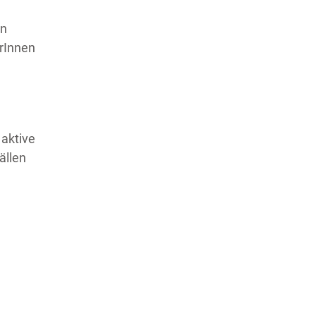
on
erInnen
 aktive
ällen