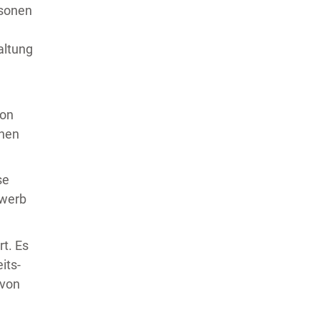
rsonen
altung
von
chen
se
rwerb
rt. Es
its-
 von