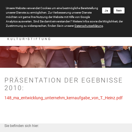
Unsere Website verwendet Cookies um eine bestmögliche Bereitstellung
Ja
Nein
unserer Dienste zu ermöglichen. Zur Verbesserung unserer Dienste
möchten wir gerne Ihre Nutzung der Website mit Hilfe von Google
Analytics auswerten. Sind Sie damit einverstanden? Weitere Infos sowie die Möglichkeit, der
Zustimmung zu widersprechen, finden Sie in unserer
Datenschutzerklärung
.
PRÄSENTATION DER EGEBNISSE
2010:
148_ma_entwicklung_unternehm_kernaufgabe_von_T._Heinz.pdf
Sie befinden sich hier: