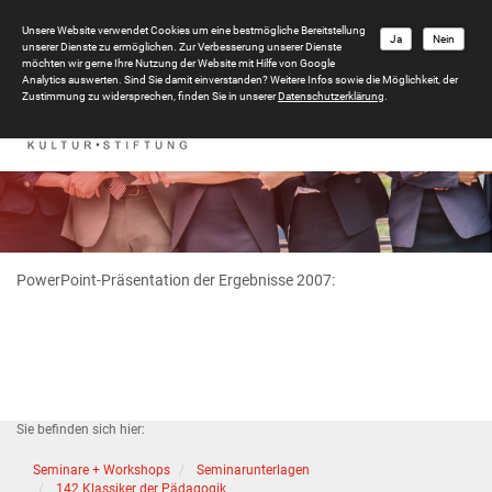
Unsere Website verwendet Cookies um eine bestmögliche Bereitstellung
Ja
Nein
unserer Dienste zu ermöglichen. Zur Verbesserung unserer Dienste
möchten wir gerne Ihre Nutzung der Website mit Hilfe von Google
Analytics auswerten. Sind Sie damit einverstanden? Weitere Infos sowie die Möglichkeit, der
Zustimmung zu widersprechen, finden Sie in unserer
Datenschutzerklärung
.
PowerPoint-Präsentation der Ergebnisse 2007:
Sie befinden sich hier:
Seminare + Workshops
Seminarunterlagen
142 Klassiker der Pädagogik