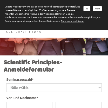
Unsere Website verwendet Cookies um eine bestmögliche Bereitstellung
Ja
Nein
unserer Dienste zu ermöglichen. Zur Verbesserung unserer Dienste
möchten wir gerne Ihre Nutzung der Website mit Hilfe von Google
Analytics auswerten. Sind Sie damit einverstanden? Weitere Infos sowie die Möglichkeit, der
Zustimmung zu widersprechen, finden Sie in unserer
Datenschutzerklärung
.
Scientific Principles-
Anmeldeformular
Seminarauswahl
*
Vor- und Nachname
*