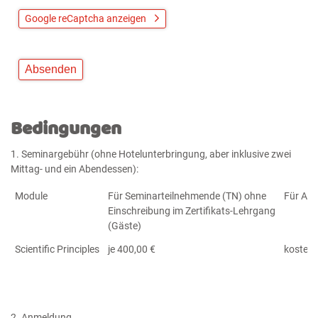
Google reCaptcha anzeigen
Bedingungen
1. Seminargebühr (ohne Hotelunterbringung, aber inklusive zwei
Mittag- und ein Abendessen):
Module
Für Seminarteilnehmende (TN) ohne
Für Alu
Einschreibung im Zertifikats-Lehrgang
(Gäste)
Scientific Principles
je 400,00 €
kostenf
2. Anmeldung