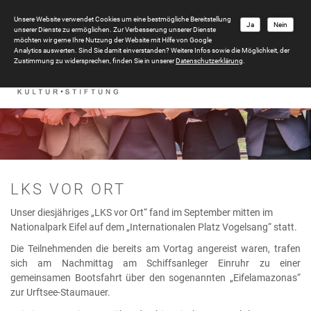
Unsere Website verwendet Cookies um eine bestmögliche Bereitstellung
Ja
Nein
unserer Dienste zu ermöglichen. Zur Verbesserung unserer Dienste
möchten wir gerne Ihre Nutzung der Website mit Hilfe von Google
Analytics auswerten. Sind Sie damit einverstanden? Weitere Infos sowie die Möglichkeit, der
Zustimmung zu widersprechen, finden Sie in unserer
Datenschutzerklärung
.
LKS VOR ORT
Unser diesjähriges „LKS vor Ort“ fand im September mitten im
Nationalpark Eifel auf dem „Internationalen Platz Vogelsang“ statt.
Die Teilnehmenden die bereits am Vortag angereist waren, trafen
sich am Nachmittag am Schiffsanleger Einruhr zu einer
gemeinsamen Bootsfahrt über den sogenannten „Eifelamazonas“
zur Urftsee-Staumauer.