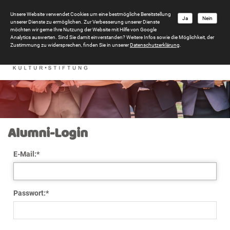
Unsere Website verwendet Cookies um eine bestmögliche Bereitstellung
Ja
Nein
unserer Dienste zu ermöglichen. Zur Verbesserung unserer Dienste
möchten wir gerne Ihre Nutzung der Website mit Hilfe von Google
Analytics auswerten. Sind Sie damit einverstanden? Weitere Infos sowie die Möglichkeit, der
Zustimmung zu widersprechen, finden Sie in unserer
Datenschutzerklärung
.
Alumni-Login
E-Mail:
*
Passwort:
*