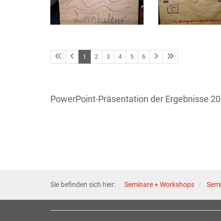
1
2
3
4
5
6
PowerPoint-Präsentation der Ergebnisse 20
Sie befinden sich hier:
Seminare + Workshops
Semi