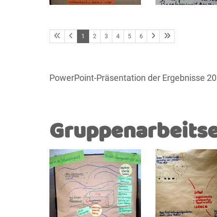
1
2
3
4
5
6
PowerPoint-Präsentation der Ergebnisse 20
Gruppenarbeitse