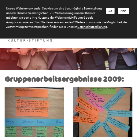
Unsere Website verwendet Cookies um eine bestmögliche Bereitstellung
Ja
Nein
unserer Dienste zu ermöglichen. Zur Verbesserung unserer Dienste
möchten wir gerne Ihre Nutzung der Website mit Hilfe von Google
Analytics auswerten. Sind Sie damit einverstanden? Weitere Infos sowie die Möglichkeit, der
Zustimmung zu widersprechen, finden Sie in unserer
Datenschutzerklärung
.
Gruppenarbeitsergebnisse 2009: